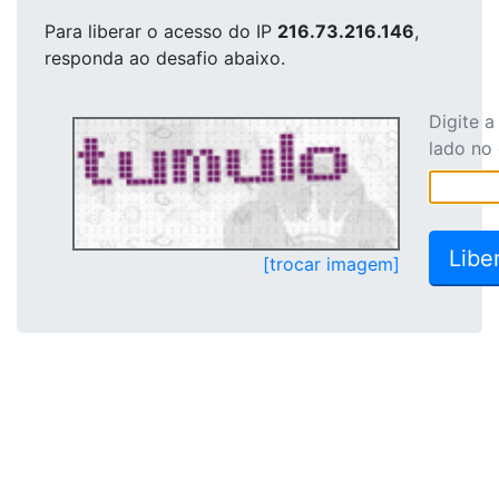
Para liberar o acesso
do IP
216.73.216.146
,
responda ao desafio abaixo.
Digite 
lado no
[trocar imagem]