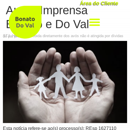
Área do Cliente
Autor:
Imprensa
Bonato e Do Val
STJ: Herança recebida diretamente dos avós não é atingida por dívidas do pai pré-morto
Esta notícia refere-se ao(s) processo(s): REsp 1627110