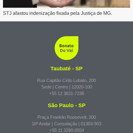
STJ afastou indenização fixada pela Justiça de MG.
Taubaté - SP
Rua Capitão Cirilo Lobato, 200
Sede | Centro | 12020-100
+55 12 3631-7236
São Paulo - SP
Praça Franklin Roosevelt, 200
16º Andar | Consolação | 01303-903
+55 11 3280-0554