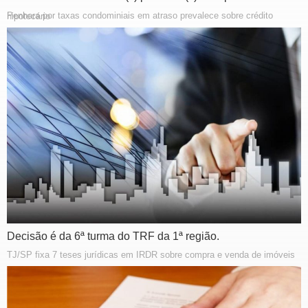
Penhora por taxas condominiais em atraso prevalece sobre crédito hipotecário
Decisão é da 6ª turma do TRF da 1ª região.
TJ/SP fixa 7 teses jurídicas em IRDR sobre compra e venda de imóveis